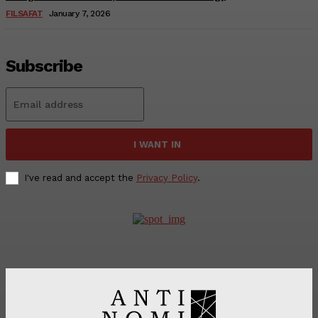
FILSAFAT
January 7, 2026
Subscribe
I WANT IN
I've read and accept the
Privacy Policy
.