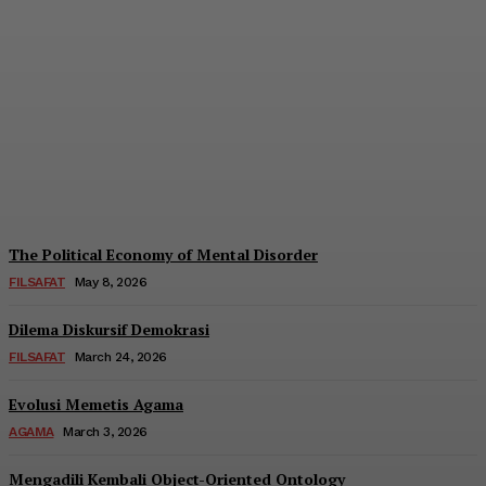
Menyoal Pola dalam
Sejarah
Fatih Abdulbari
-
June 19, 2026
The Political Economy of Mental Disorder
FILSAFAT
May 8, 2026
Dilema Diskursif Demokrasi
FILSAFAT
March 24, 2026
Evolusi Memetis Agama
AGAMA
March 3, 2026
Mengadili Kembali Object-Oriented Ontology