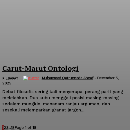
Carut-Marut Ontologi
Muhammad Qatrunnada Ahnaf
-
December 5,
FILSAFAT
2025
Debat filosofis sering kali menyerupai perang parit yang
melelahkan. Dua kubu menggali posisi masing-masing
sedalam mungkin, menanam ranjau argumen, dan
sesekali melemparkan granat jargon...
1
2
3
...
18
Page 1 of 18