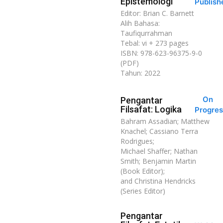
Epistemologi
Publish
Editor: Brian C. Barnett
Alih Bahasa:
Taufiqurrahman
Tebal: vi + 273 pages
ISBN: 978-623-96375-9-0
(PDF)
Tahun: 2022
On
Pengantar
Filsafat: Logika
Progres
Bahram Assadian; Matthew
Knachel; Cassiano Terra
Rodrigues;
Michael Shaffer; Nathan
Smith; Benjamin Martin
(Book Editor);
and Christina Hendricks
(Series Editor)
Pengantar