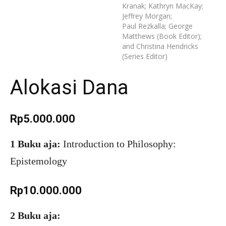
Kranak; Kathryn MacKay;
Jeffrey Morgan;
Paul Rezkalla; George
Matthews (Book Editor);
and Christina Hendricks
(Series Editor)
Alokasi Dana
Rp5.000.000
1 Buku aja:
Introduction to Philosophy:
Epistemology
Rp10.000.000
2 Buku aja: