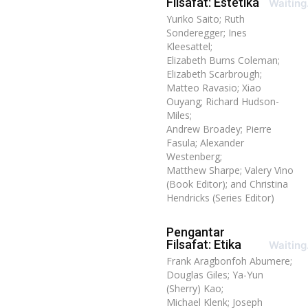
Filsafat: Estetika
Waiting.
Yuriko Saito; Ruth
Sonderegger; Ines
Kleesattel;
Elizabeth Burns Coleman;
Elizabeth Scarbrough;
Matteo Ravasio; Xiao
Ouyang; Richard Hudson-
Miles;
Andrew Broadey; Pierre
Fasula; Alexander
Westenberg;
Matthew Sharpe; Valery Vino
(Book Editor); and Christina
Hendricks (Series Editor)
Pengantar
Filsafat: Etika
Waiting.
Frank Aragbonfoh Abumere;
Douglas Giles; Ya-Yun
(Sherry) Kao;
Michael Klenk; Joseph