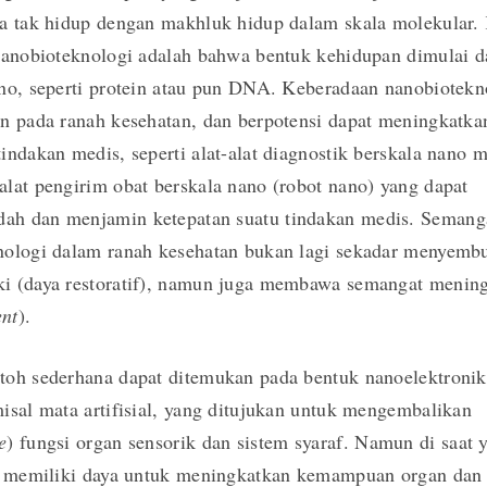
da tak hidup dengan makhluk hidup dalam skala molekular.
nanobioteknologi adalah bahwa bentuk kehidupan dimulai da
no, seperti protein atau pun DNA. Keberadaan nanobiotekn
n pada ranah kesehatan, dan berpotensi dapat meningkatka
indakan medis, seperti alat-alat diagnostik berskala nano 
lat pengirim obat berskala nano (robot nano) yang dapat
h dan menjamin ketepatan suatu tindakan medis. Semang
nologi dalam ranah kesehatan bukan lagi sekadar menyemb
i (daya restoratif), namun juga membawa semangat menin
nt
).
toh sederhana dapat ditemukan pada bentuk nanoelektronik
isal mata artifisial, yang ditujukan untuk mengembalikan
e
) fungsi organ sensorik dan sistem syaraf. Namun di saat
ga memiliki daya untuk meningkatkan kemampuan organ dan 