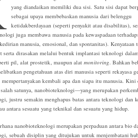
K
yang diandaikan memiliki dua sisi. Satu sisi dapat ber
sebagai upaya membebaskan manusia dari belenggu
ketidakberdayaan (seperti penyakit atau disabilitas), s
eknologi juga membawa manusia pada kewaspadaan terhadapn
 kedirian manusia, emosional, dan spontanitas). Kenyataan t
at serta dirasakan melalui bentuk implantasi teknologi dalam
erti pil, alat prostetik, maupun alat
monitoring
. Bahkan be
elibatkan pengetahuan atas diri manusia seperti rekayasa g
t mempertanyakan kembali apa dan siapa itu manusia. Kini 
 salah satunya, nanobioteknologi—yang merupakan perkem
gi, justru semakin menghapus batas antara teknologi dan k
au antara sesuatu yang teknikal dan sesuatu yang hidup.
erhana nanobioteknologi merupakan perpaduan antara bio d
ogi, sebuah disiplin yang ditujukan untuk menjembatani h