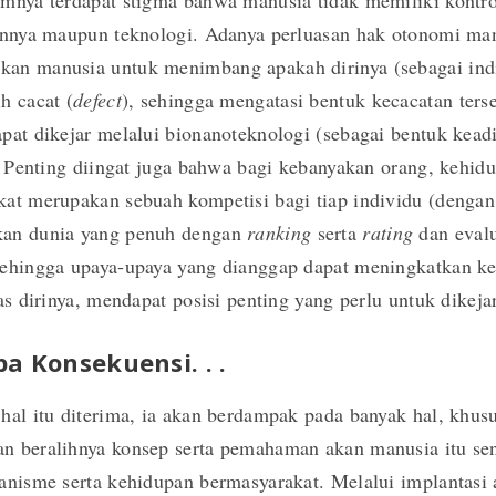
mnya terdapat stigma bahwa manusia tidak memiliki kontrol
iannya maupun teknologi. Adanya perluasan hak otonomi ma
an manusia untuk menimbang apakah dirinya (sebagai ind
h cacat (
defect
), sehingga mengatasi bentuk kecacatan ters
pat dikejar melalui bionanoteknologi (sebagai bentuk kead
). Penting diingat juga bahwa bagi kebanyakan orang, kehid
at merupakan sebuah kompetisi bagi tiap individu (dengan
an dunia yang penuh dengan
ranking
serta
rating
dan evalu
sehingga upaya-upaya yang dianggap dapat meningkatkan 
tas dirinya, mendapat posisi penting yang perlu untuk dikejar
a Konsekuensi. . .
hal itu diterima, ia akan berdampak pada banyak hal, khus
n beralihnya konsep serta pemahaman akan manusia itu sen
anisme serta kehidupan bermasyarakat. Melalui implantasi 