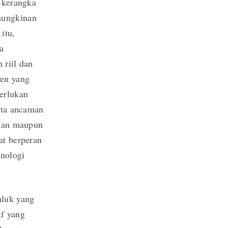
n kerangka
mungkinan
itu,
a
 riil dan
men yang
erlukan
rta ancaman
akan maupun
at berperan
knologi
hluk yang
if yang