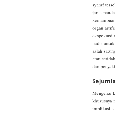
syaraf ters
jarak panda
kemampuan 
organ artif
ekspektasi 
hadir untu
salah satu
atau setida
dan penyak
Sejumla
Mengenai k
khususnya m
implikasi s