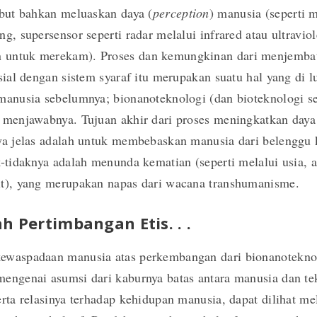
ebut bahkan meluaskan daya (
perception
) manusia (seperti 
ng, supersensor seperti radar melalui infrared atau ultraviole
untuk merekam). Proses dan kemungkinan dari menjembat
isial dengan sistem syaraf itu merupakan suatu hal yang di l
manusia sebelumnya; bionanoteknologi (dan bioteknologi se
k menjawabnya. Tujuan akhir dari proses meningkatkan day
nya jelas adalah untuk membebaskan manusia dari belenggu
k-tidaknya adalah menunda kematian (seperti melalui usia, 
it), yang merupakan napas dari wacana transhumanisme.
h Pertimbangan Etis. . .
ewaspadaan manusia atas perkembangan dari bionanotekno
engenai asumsi dari kaburnya batas antara manusia dan te
erta relasinya terhadap kehidupan manusia, dapat dilihat me