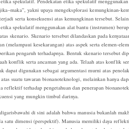
etika spekulatif. Pendekatan etika spekulatif menggunaka
“jika–maka”, yakni upaya mengeksplorasi kemungkinan-ke
terjadi serta konsekuensi atas kemungkinan tersebut. Selain 
etika spekulatif menggunakan alat bantu (instrumen) berup
atas skenario. Skenario tersebut dilandaskan pada kenyataan
kan (melampaui kesekarangan) atas aspek serta elemen-ele
rikan pengaruh terhadapnya. Bentuk skenario tersebut dip
ah konflik serta ancaman yang ada. Telaah atas konflik se
dak dapat digunakan sebagai argumentasi murni atas penol
atas suatu tawaran bionanoteknologi, melainkan hanya dap
ka reflektif terhadap pengetahuan dan penerapan bionanote
kuensi yang mungkin timbul darinya.
 digarisbawahi di sini adalah bahwa manusia bukanlah mak
da satu dimensi (perspektif). Manusia memiliki daya reflekt