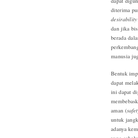
dapat digun
diterima pu
desirability
dan jika bi
berada dala
perkembanga
manusia jug
Bentuk imp
dapat mela
ini dapat d
membebaska
aman (
safet
untuk jang
adanya kem