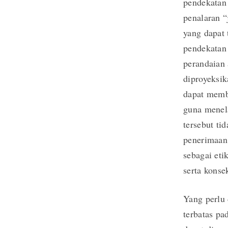
pendekatan 
penalaran 
yang dapat 
pendekatan 
perandaian 
diproyeksi
dapat membe
guna menela
tersebut ti
penerimaan 
sebagai eti
serta konse
Yang perlu
terbatas pa