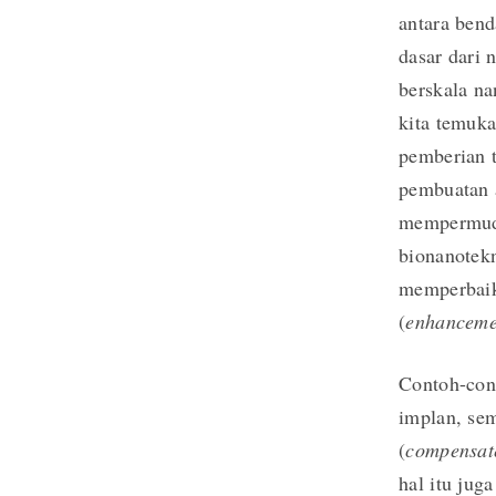
antara ben
dasar dari 
berskala na
kita temuka
pemberian t
pembuatan a
mempermuda
bionanotek
memperbaik
(
enhanceme
Contoh-con
implan, sem
(
compensat
hal itu ju