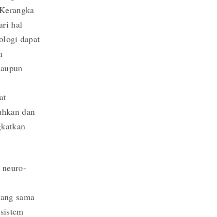
 Kerangka
ri hal
ologi dapat
n
maupun
at
uhkan dan
gkatkan
 neuro-
 yang sama
sistem