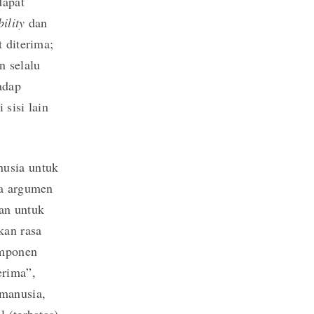
dapat
bility
dan
 diterima;
n selalu
adap
sisi lain
nusia untuk
ga argumen
kan untuk
kan rasa
omponen
erima”,
 manusia,