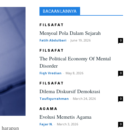
BACAAN LAINNYA
FILSAFAT
Menyoal Pola Dalam Sejarah
Fatih Abdulbari
-
June 19, 2026
0
FILSAFAT
The Political Economy Of Mental
Disorder
Fiqh Vredian
-
May 8, 2026
0
FILSAFAT
Dilema Diskursif Demokrasi
Taufiqurrahman
-
March 24, 2026
0
AGAMA
Evolusi Memetis Agama
Fajar N.
-
March 3, 2026
0
 harapan