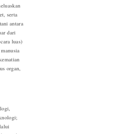
meluaskan
t, serta
ani antara
uar dari
cara luas)
a manusia
 kematian
aus organ,
logi,
knologi;
lalui