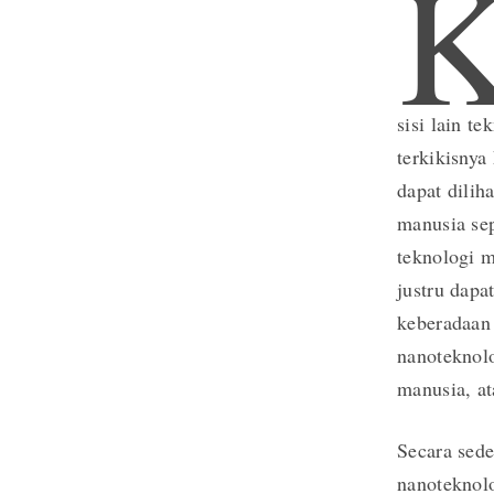
sisi lain t
terkikisnya
dapat dilih
manusia sep
teknologi m
justru dapa
keberadaan
nanoteknolo
manusia, at
Secara sed
nanoteknol