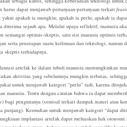
akan sebagai katrol, sehingga keberadaan teknologi untuk 
n harus dapat menjawab pertanyaan-pertanyaan terkait
feasi
: yakni apakah ia mungkin; apakah ia perlu; apakah ia dapat
sa diterima sejauh apa. Melalui upaya reflektif, manusia aka
m semangat optimis-skeptis, satu sisi manusia optimis terh
n serta penerapan suatu keilmuan dan teknologi, namun di 
a skeptis terhadapnya.
lantasi artefak ke dalam tubuh manusia memungkinkan ma
kukan aktivitas yang sebelumnya mungkin terbatas, sehing
ipakai untuk menjawab kategori “perlu” tadi, karena dituju
n manusia. Tentu dengan catatan bahwa ia dapat memberi
y
) bagi pengunanya (semisal terkait dampak materi atau k
ka panjang). Kemudian untuk menjawab kategori “dapat dit
ungkinan implantasi artefak dapat meluaskan hak otonomi