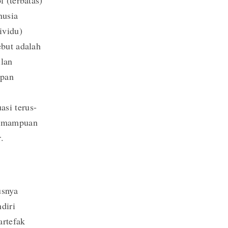
 (terbatas)
nusia
ividu)
ebut adalah
ilan
upan
asi terus-
kemampuan
.
usnya
diri
artefak