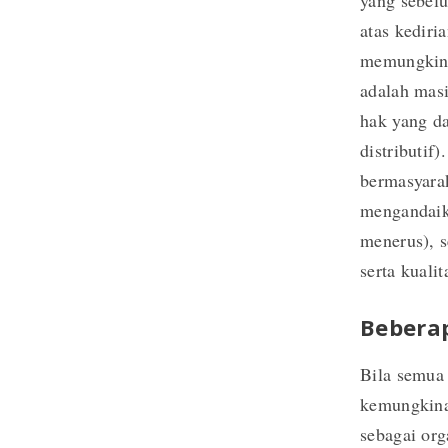
yang sebelu
atas kedir
memungkink
adalah masi
hak yang da
distributif
bermasyarak
mengandaik
menerus), 
serta kuali
Beberap
Bila semua 
kemungkina
sebagai org