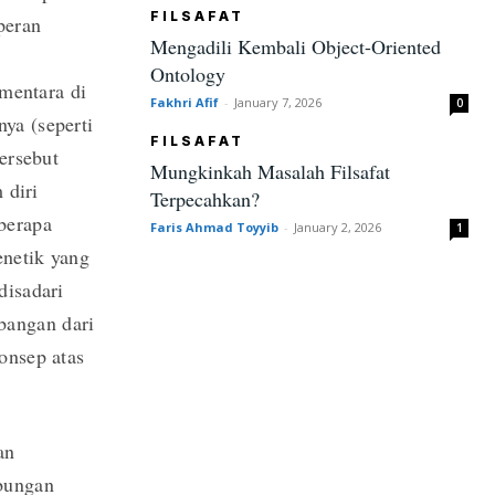
FILSAFAT
peran
Mengadili Kembali Object-Oriented
Ontology
ementara di
Fakhri Afif
-
January 7, 2026
0
ya (seperti
FILSAFAT
ersebut
Mungkinkah Masalah Filsafat
 diri
Terpecahkan?
berapa
Faris Ahmad Toyyib
-
January 2, 2026
1
enetik yang
disadari
bangan dari
onsep atas
an
ubungan