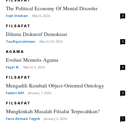
FILSAFAT
The Political Economy Of Mental Disorder
Fiqh Vredian
-
May 8, 2026
0
FILSAFAT
Dilema Diskursif Demokrasi
Taufiqurrahman
-
March 24, 2026
0
AGAMA
Evolusi Memetis Agama
Fajar N.
-
March 3, 2026
0
FILSAFAT
Mengadili Kembali Object-Oriented Ontology
Fakhri Afif
-
January 7, 2026
0
FILSAFAT
Mungkinkah Masalah Filsafat Terpecahkan?
Faris Ahmad Toyyib
-
January 2, 2026
1