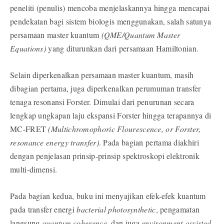
peneliti (penulis) mencoba menjelaskannya hingga mencapai
pendekatan bagi sistem biologis menggunakan, salah satunya
persamaan master kuantum
(QME/Quantum Master
Equations)
yang diturunkan dari persamaan Hamiltonian.
Selain diperkenalkan persamaan master kuantum, masih
dibagian pertama, juga diperkenalkan perumuman transfer
tenaga resonansi Forster. Dimulai dari penurunan secara
lengkap ungkapan laju ekspansi Forster hingga terapannya di
MC-FRET
(Multichromophoric Flourescence, or Forster,
resonance energy transfer)
. Pada bagian pertama diakhiri
dengan penjelasan prinsip-prinsip spektroskopi elektronik
multi-dimensi.
Pada bagian kedua, buku ini menyajikan efek-efek kuantum
pada transfer energi
bacterial photosynthetic
, pengamatan
langsung
quantum coherence
, dan juga
environment-assisted