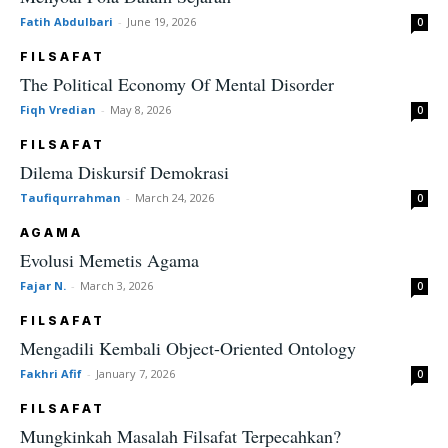
Fatih Abdulbari
-
June 19, 2026
0
FILSAFAT
The Political Economy Of Mental Disorder
Fiqh Vredian
-
May 8, 2026
0
FILSAFAT
Dilema Diskursif Demokrasi
Taufiqurrahman
-
March 24, 2026
0
AGAMA
Evolusi Memetis Agama
Fajar N.
-
March 3, 2026
0
FILSAFAT
Mengadili Kembali Object-Oriented Ontology
Fakhri Afif
-
January 7, 2026
0
FILSAFAT
Mungkinkah Masalah Filsafat Terpecahkan?