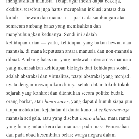
menghasilkan manusia. Tetapi agar mesin dapat bekerja,
eksklusi tersebut juga harus merupakan inklusi; antara dua
kutub — hewan dan manusia — pasti ada sambungan atau
semacam ambang batas yang memisahkan dan
menghubungkan keduanya. Sendi ini adalah
kehidupan urian — yaitu, kehidupan yang bukan hewan atau
manusia, di mana keputusan antara manusia dan non-manusia
dibuat. Ambang batas ini, yang melewati interioritas manusia
yang memisahkan kehidupan biologis dari kehidupan sosial,
adalah abstraksi dan virtualitas, tetapi abstraksi yang menjadi
nyata dengan mewujudkan dirinya selalu dalam tokoh-tokoh
sejarah yang konkret dan ditentukan secara politis: budak,
orang barbar, atau
homo sacer
, yang dapat dibunuh siapa pun
tanpa melakukan kejahatan di dunia kuno; si
enfant-sauvage
,
manusia serigala, atau yang disebut
homo alalus
, mata rantai
yang hilang antara kera dan manusia pada masa Pencerahan
dan pada abad kesembilan belas; warga negara dalam