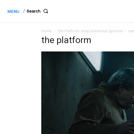
Search
MENU
Home
The Platform: Imaji Solidaritas Spontan
the
the platform