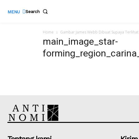
Search
MENU
Home
Gambar James Webb Dibuat Supaya Terlihat
main_image_star-
forming_region_carina
Tentang kami
Kirim