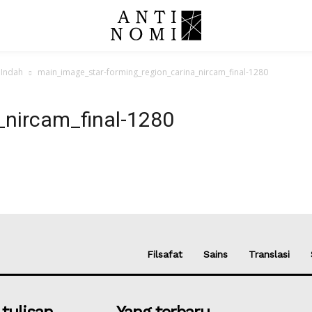
 Indah
main_image_star-forming_region_carina_nircam_final-1280
_nircam_final-1280
Filsafat
Sains
Translasi
 tulisan
Yang terbaru