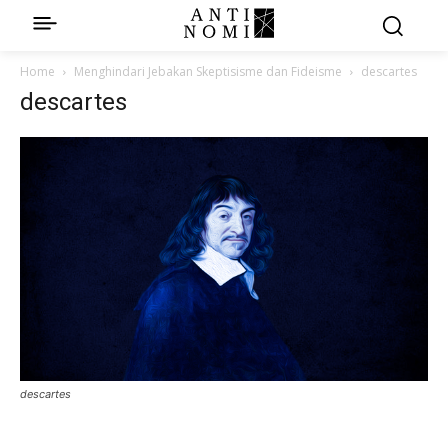
Home
Menghindari Jebakan Skeptisisme dan Fideisme
descartes
descartes
descartes