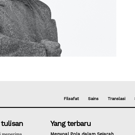
Filsafat
Sains
Translasi
 tulisan
Yang terbaru
i menerima
Menyoal Pola dalam Sejarah