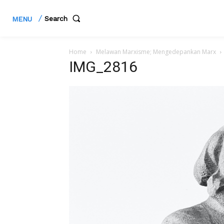
Search
MENU
Home
Melawan Marxisme; Mengedepankan Marx
IMG_2816