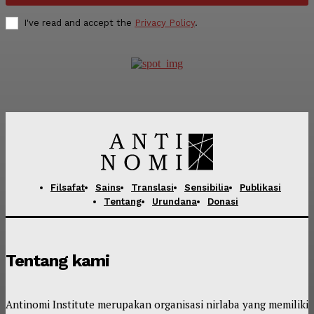
I've read and accept the
Privacy Policy
.
Filsafat
Sains
Translasi
Sensibilia
Publikasi
Tentang
Urundana
Donasi
Tentang kami
Antinomi Institute merupakan organisasi nirlaba yang memiliki