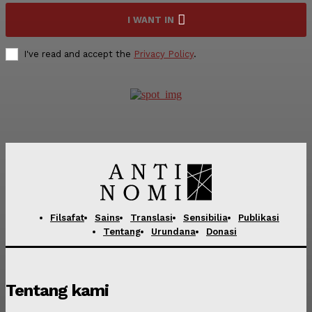
I WANT IN
I've read and accept the
Privacy Policy
.
Filsafat
Sains
Translasi
Sensibilia
Publikasi
Tentang
Urundana
Donasi
Tentang kami