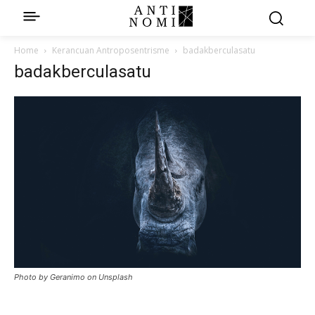
Home
Kerancuan Antroposentrisme
badakberculasatu
badakberculasatu
Photo by Geranimo on Unsplash