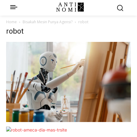
Home
Bisakah Mesin Punya Agensi?
robot
robot