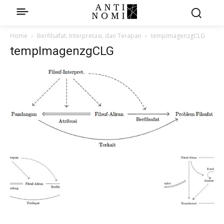
Home
Berfilsafat, Interpretasi, dan Terapan
tempImagenzgCLG
tempImagenzgCLG