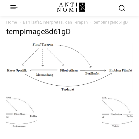
Home
Berfilsafat, Interpretasi, dan Terapan
tempImage8d61gD
tempImage8d61gD