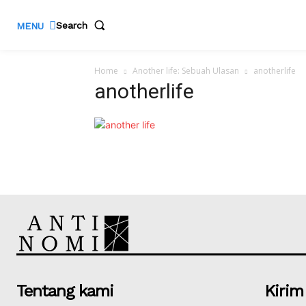
Search
MENU
Home
Another life: Sebuah Ulasan
anotherlife
anotherlife
Tentang kami
Kirim