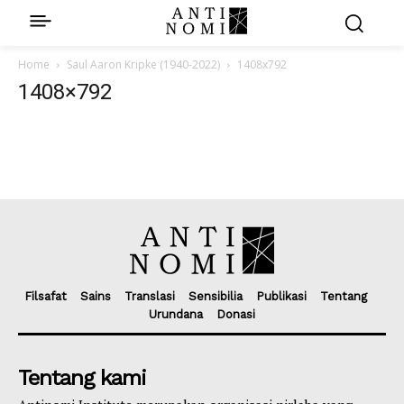
Home
Saul Aaron Kripke (1940-2022)
1408x792
1408×792
Filsafat
Sains
Translasi
Sensibilia
Publikasi
Tentang
Urundana
Donasi
Tentang kami