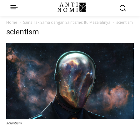
Home
Sains Tak Sama dengan Saintisme: Itu Masalahnya
scientism
scientism
scientism