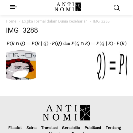
Home
Logika Formal dalam Dunia Keseharian
IMG_3288
IMG_3288
Filsafat
Sains
Translasi
Sensibilia
Publikasi
Tentang