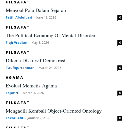
FILSAFAT
Menyoal Pola Dalam Sejarah
Fatih Abdulbari
-
June 19, 2026
0
FILSAFAT
The Political Economy Of Mental Disorder
Fiqh Vredian
-
May 8, 2026
0
FILSAFAT
Dilema Diskursif Demokrasi
Taufiqurrahman
-
March 24, 2026
0
AGAMA
Evolusi Memetis Agama
Fajar N.
-
March 3, 2026
0
FILSAFAT
Mengadili Kembali Object-Oriented Ontology
Fakhri Afif
-
January 7, 2026
0
FILSAFAT