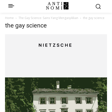
Home
The Gay Science: Sains Yang Mengasyikkan
the gay science
the gay science