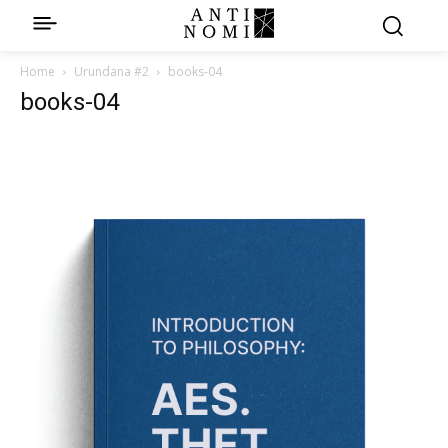
Home
Urundana #2
books-04
books-04