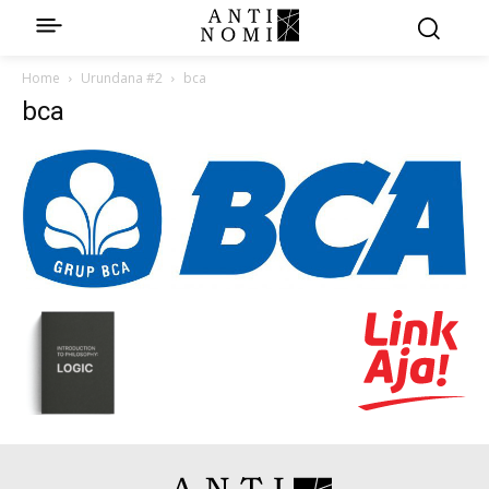
Home
Urundana #2
bca
bca